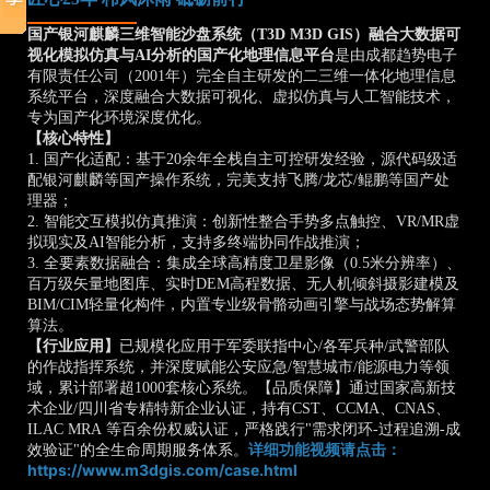
国产银河麒麟三维智能沙盘系统（T3D M3D GIS）融合大数据可
视化模拟仿真与AI分析的国产化地理信息平台
是由成都趋势电子
有限责任公司（2001年）完全自主研发的二三维一体化地理信息
系统平台，深度融合大数据可视化、虚拟仿真与人工智能技术，
专为国产化环境深度优化。
【核心特性】
1. 国产化适配：基于20余年全栈自主可控研发经验，源代码级适
配银河麒麟等国产操作系统，完美支持飞腾/龙芯/鲲鹏等国产处
理器；
2. 智能交互模拟仿真推演：创新性整合手势多点触控、VR/MR虚
拟现实及AI智能分析，支持多终端协同作战推演；
3. 全要素数据融合：集成全球高精度卫星影像（0.5米分辨率）、
百万级矢量地图库、实时DEM高程数据、无人机倾斜摄影建模及
BIM/CIM轻量化构件，内置专业级骨骼动画引擎与战场态势解算
算法。
【行业应用】
已规模化应用于军委联指中心/各军兵种/武警部队
的作战指挥系统，并深度赋能公安应急/智慧城市/能源电力等领
域，累计部署超1000套核心系统。【品质保障】通过国家高新技
术企业/四川省专精特新企业认证，持有CST、CCMA、CNAS、
ILAC MRA 等百余份权威认证，严格践行"需求闭环-过程追溯-成
效验证"的全生命周期服务体系。
详细功能视频请点击：
https://www.m3dgis.com/case.html