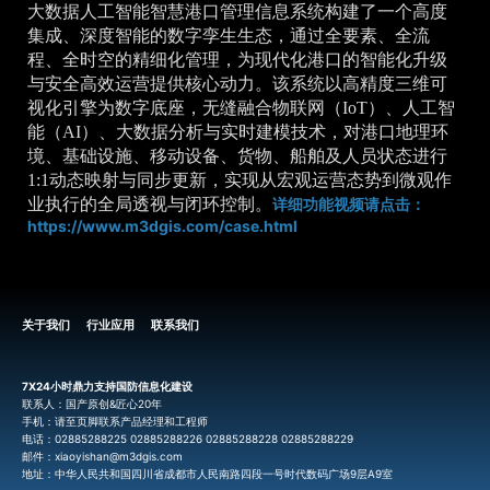
大数据人工智能智慧港口管理信息系统构建了一个高度
集成、深度智能的数字孪生生态，通过全要素、全流
程、全时空的精细化管理，为现代化港口的智能化升级
与安全高效运营提供核心动力。该系统以高精度三维可
视化引擎为数字底座，无缝融合物联网（IoT）、人工智
能（AI）、大数据分析与实时建模技术，对港口地理环
境、基础设施、移动设备、货物、船舶及人员状态进行
1:1动态映射与同步更新，实现从宏观运营态势到微观作
业执行的全局透视与闭环控制。
详细功能视频请点击：
https://www.m3dgis.com/case.html
关于我们
行业应用
联系我们
7X24小时鼎力支持国防信息化建设
联系人：国产原创&匠心20年
手机：请至页脚联系产品经理和工程师
电话：02885288225 02885288226 02885288228 02885288229
邮件：xiaoyishan@m3dgis.com
地址：中华人民共和国四川省成都市人民南路四段一号时代数码广场9层A9室