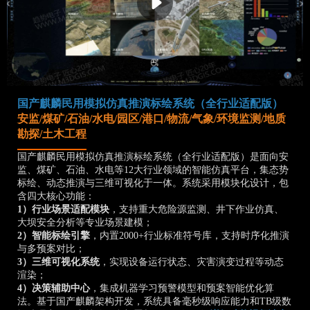
国产麒麟民用模拟仿真推演标绘系统（全行业适配版）
安监/煤矿/石油/水电/园区/港口/物流/气象/环境监测/地质
勘探/土木工程
国产麒麟民用模拟仿真推演标绘系统（全行业适配版）是面向安
监、煤矿、石油、水电等12大行业领域的智能仿真平台，集态势
标绘、动态推演与三维可视化于一体。系统采用模块化设计，包
含四大核心功能：
1）行业场景适配模块
，支持重大危险源监测、井下作业仿真、
大坝安全分析等专业场景建模；
2）智能标绘引擎
，内置2000+行业标准符号库，支持时序化推演
与多预案对比；
3）三维可视化系统
，实现设备运行状态、灾害演变过程等动态
渲染；
4）决策辅助中心
，集成机器学习预警模型和预案智能优化算
法。基于国产麒麟架构开发，系统具备毫秒级响应能力和TB级数