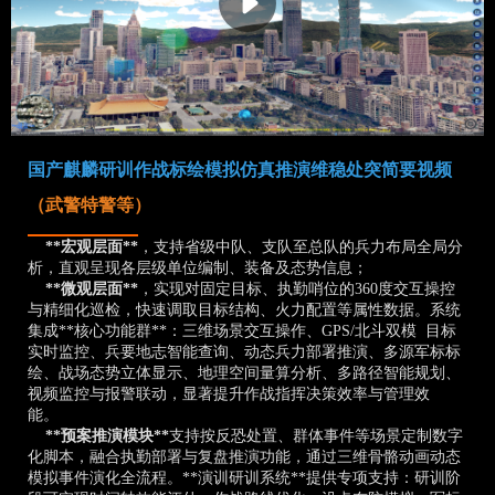
国产麒麟研训作战标绘模拟仿真推演维稳处突简要视频
（武警特警等）
**宏观层面**
，支持省级中队、支队至总队的兵力布局全局分
析，直观呈现各层级单位编制、装备及态势信息；
**微观层面**
，实现对固定目标、执勤哨位的360度交互操控
与精细化巡检，快速调取目标结构、火力配置等属性数据。系统
集成**核心功能群**：三维场景交互操作、GPS/北斗双模 目标
实时监控、兵要地志智能查询、动态兵力部署推演、多源军标标
绘、战场态势立体显示、地理空间量算分析、多路径智能规划、
视频监控与报警联动，显著提升作战指挥决策效率与管理效
能。
**预案推演模块**
支持按反恐处置、群体事件等场景定制数字
化脚本，融合执勤部署与复盘推演功能，通过三维骨骼动画动态
模拟事件演化全流程。**演训研训系统**提供专项支持：研训阶