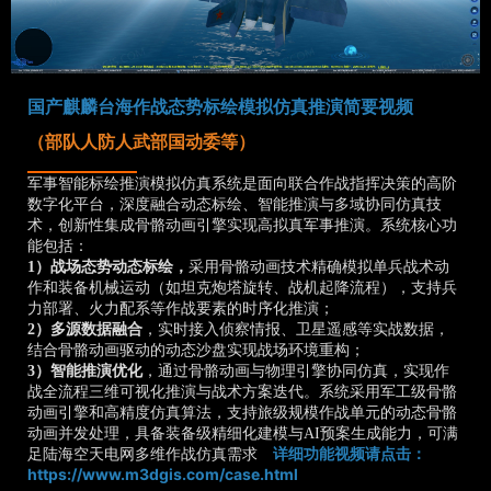
国产麒麟台海作战态势标绘模拟仿真推演简要视频
（部队人防人武部国动委等）
军事智能标绘推演模拟仿真系统是面向联合作战指挥决策的高阶
数字化平台，深度融合动态标绘、智能推演与多域协同仿真技
术，创新性集成骨骼动画引擎实现高拟真军事推演。系统核心功
能包括：
1）战场态势动态标绘，
采用骨骼动画技术精确模拟单兵战术动
作和装备机械运动（如坦克炮塔旋转、战机起降流程），支持兵
力部署、火力配系等作战要素的时序化推演；
2）多源数据融合
，实时接入侦察情报、卫星遥感等实战数据，
结合骨骼动画驱动的动态沙盘实现战场环境重构；
3）智能推演优化
，通过骨骼动画与物理引擎协同仿真，实现作
战全流程三维可视化推演与战术方案迭代。系统采用军工级骨骼
动画引擎和高精度仿真算法，支持旅级规模作战单元的动态骨骼
动画并发处理，具备装备级精细化建模与AI预案生成能力，可满
足陆海空天电网多维作战仿真需求
。
详细功能视频请点击：
https://www.m3dgis.com/case.html