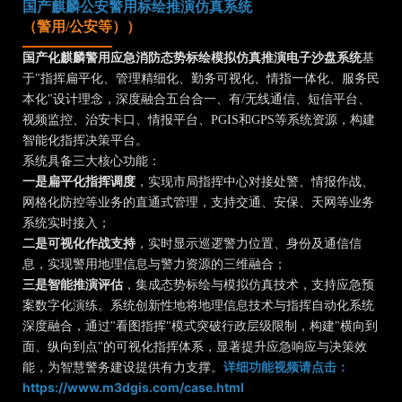
国产麒麟公安警用标绘推演仿真系统
（警用/公安等））
国产化麒麟警用应急消防态势标绘模拟仿真推演电子沙盘系统
基
于"指挥扁平化、管理精细化、勤务可视化、情指一体化、服务民
本化"设计理念，深度融合五台合一、有/无线通信、短信平台、
视频监控、治安卡口、情报平台、PGIS和GPS等系统资源，构建
智能化指挥决策平台。
系统具备三大核心功能：
一是扁平化指挥调度
，实现市局指挥中心对接处警、情报作战、
网格化防控等业务的直通式管理，支持交通、安保、天网等业务
系统实时接入；
二是可视化作战支持
，实时显示巡逻警力位置、身份及通信信
息，实现警用地理信息与警力资源的三维融合；
三是智能推演评估
，集成态势标绘与模拟仿真技术，支持应急预
案数字化演练。系统创新性地将地理信息技术与指挥自动化系统
深度融合，通过"看图指挥"模式突破行政层级限制，构建"横向到
面、纵向到点"的可视化指挥体系，显著提升应急响应与决策效
能，为智慧警务建设提供有力支撑。
详细功能视频请点击：
https://www.m3dgis.com/case.html