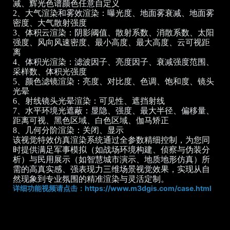
减、辉光色谱颜色任意自定义
2、大气渲染和雾效渲染：曝光度、地面雾衰减、地面雾
密度、大气散射强度
3、体积云渲染：阴影阈值、散射系数、消散系数、太阳
强度、风向风速密度、最小高度、最大高度、云可视距
离
4、体积光渲染：滤波因子、亮度因子、衰减强度范围、
采样数、体积光强度
5、颜色滤镜渲染：亮度、对比度、色调、饱和度、镜头
光晕
6、射线镜头光晕渲染：可见性、遮挡射线
7、水平环境光遮蔽：显隐、强度、最大半径、偏移量、
距离可视、黑色区域、白色区域、伽马矫正
8、几何分阶渲染：关闭、显示
该视觉特效仿真渲染系统通过全参数精细控制，为您同
时提供满足军事模拟（如战场环境构建、侦察与伪装分
析）与民用展示（如智慧城市演示、地质地形仿真）所
需的高真实感、强表现力三维场景视觉效果，实现从自
然现象到专业氛围的精准渲染与灵活定制。
详细功能视频请点击：
https://www.m3dgis.com/case.html