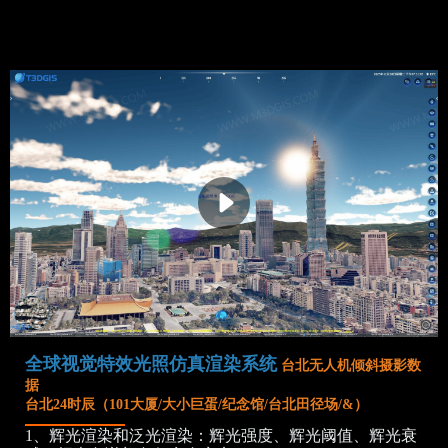
全球视觉特效光照仿真渲染系统
台北无人机倾斜摄影数
据
台北24时辰（101大厦/大小巨蛋/纪念馆/台北田径场/&）
1、辉光渲染和泛光渲染：辉光强度、辉光阈值、辉光衰