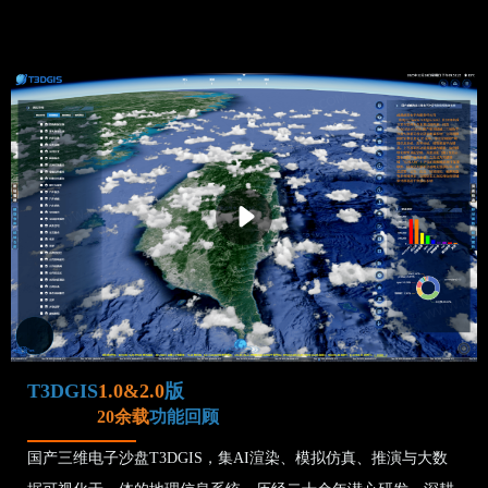
T3DGIS
1.0&2.0
版
20余载
功能回顾
国产三维电子沙盘T3DGIS，集AI渲染、模拟仿真、推演与大数