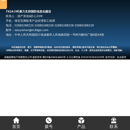
7X24小时鼎力支持国防信息化建设
联系人：国产原创&匠心20年
手机：请至页脚联系产品经理和工程师
电话：02885288225 02885288226 02885288228 02885288229
邮件：xiaoyishan@m3dgis.com
地址：中华人民共和国四川省成都市人民南路四段一号时代数码广场9层A9室
本站涵盖的内容、图片、视频等模板演示数据，如有涉及侵犯版权，请联系我们提供书面反馈，我们核实后会立即删除。
本网站内所有照片、视频、文字等资料信息，未经我司授权使用的任何公司、企业、个人等，我司会追究相关法律责任，请多理解。
成都趋势电子有限责任公司
版权所有
蜀ICP备09004983号-4
川公网安备 51010702002128号
技术支持：
友点软件
首页
拨号
产品
联系