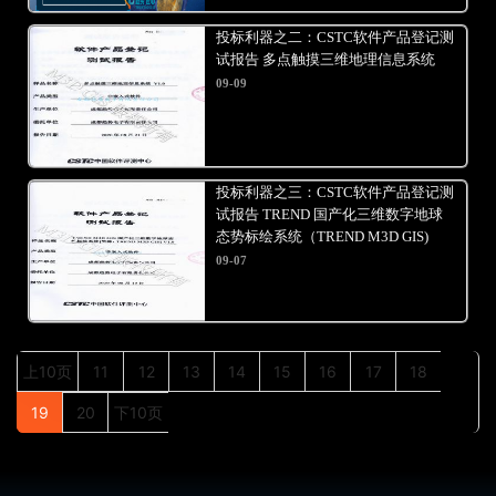
投标利器之二：CSTC软件产品登记测
试报告 多点触摸三维地理信息系统
09-09
投标利器之三：CSTC软件产品登记测
试报告 TREND 国产化三维数字地球
态势标绘系统（TREND M3D GIS)
09-07
上10页
11
12
13
14
15
16
17
18
19
20
下10页