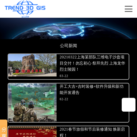
公司新闻
20210322上海某部队三维电子沙盘项
目交付！勿忘初心 祭拜先烈 上海龙华
烈士陵园！
03-22
开工大吉+吉时装修+软件升级和新功
能开发通告
02-22
2021春节放假和节后装修通知 焕新启
程！